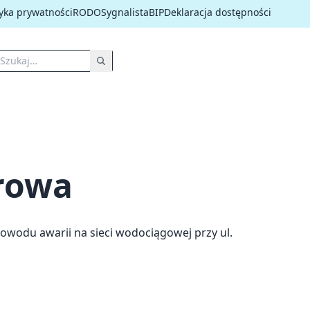
tyka prywatności
RODO
Sygnalista
BIP
Deklaracja dostępności
rowa
powodu awarii na sieci wodociągowej przy ul.