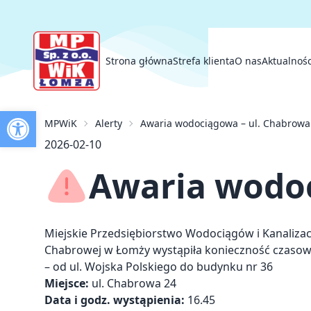
Strona główna
Strefa klienta
O nas
Aktualnośc
Otwórz pasek narzędzi
Strona główna
MPWiK
Alerty
Awaria wodociągowa – ul. Chabrowa
Strefa klienta
O nas
2026-02-10
Aktualności
Przetargi
Awaria wodoc
Inwestycje
Kontakt
Miejskie Przedsiębiorstwo Wodociągów i Kanalizacj
Chabrowej w Łomży wystąpiła konieczność czaso
– od ul. Wojska Polskiego do budynku nr 36
Miejsce:
ul. Chabrowa 24
Data i godz. wystąpienia:
16.45