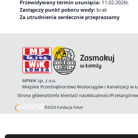
Przewidywany termin usunięcia:
11.02.2026r.
Zastępczy punkt poboru wody:
brak
Za utrudnienia serdecznie przepraszamy
MPWiK sp. z o.o.
Miejskie Przedsiębiorstwo Wodociągów i Kanalizacji w 
Strona główna
Strefa klienta
O nas
Aktualności
Przetargi
Inwe
©2024 Fundacja Foton