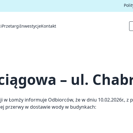
Poli
i
Przetargi
Inwestycje
Kontakt
iągowa – ul. Chab
i w Łomży informuje Odbiorców, że w dniu 10.02.2026r., z 
wej przerwy w dostawie wody w budynkach: