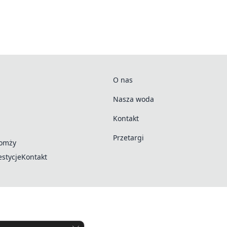
O nas
Nasza woda
Kontakt
Przetargi
Łomży
stycje
Kontakt
Zamknij panel powiadomień o ciasteczkach R