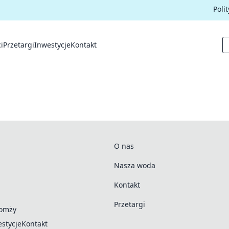
Poli
i
Przetargi
Inwestycje
Kontakt
O nas
Nasza woda
Kontakt
Przetargi
Łomży
stycje
Kontakt