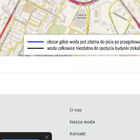
O nas
Nasza woda
Kontakt
Zamknij panel powiadomień o ciasteczkach R