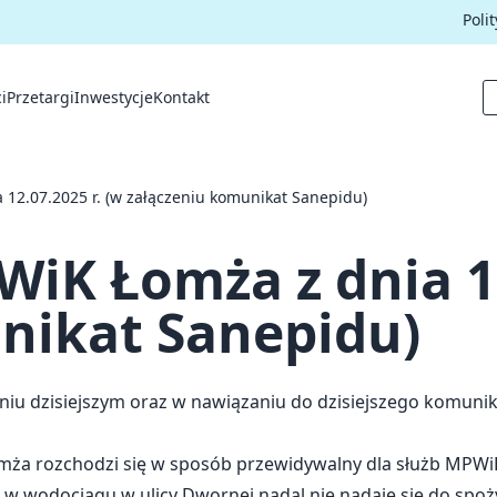
Poli
i
Przetargi
Inwestycje
Kontakt
12.07.2025 r. (w załączeniu komunikat Sanepidu)
iK Łomża z dnia 12
nikat Sanepidu)
iu dzisiejszym oraz w nawiązaniu do dzisiejszego komunik
omża rozchodzi się w sposób przewidywalny dla służb MPW
 wodociągu w ulicy Dwornej nadal nie nadaje się do spożyc