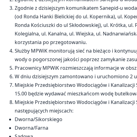
Zgodnie z dzisiejszym komunikatem Sanepid-u woda d
(od Ronda Hanki Bielickiej do ul. Kopernika), ul. Kop
Ronda Kościuszki do ul Skłodowskiej), ul. Krótka, ul. F
Kolegialna, ul. Kanalna, ul. Wiejska, ul. Nadnarwiańs
korzystania po przegotowaniu.
Służby MPWiK monitorują sieć na bieżąco i kontynuu
wody o pogorszonej jakości poprzez zamykanie zasuw 
Pracownicy MPWiK rozmieszczają informacje w obs
W dniu dzisiejszym zamontowano i uruchomiono 2 urz
Miejskie Przedsiębiorstwo Wodociągów i Kanalizacji S
15.00 będzie wydawać mieszkańcom wodę butelkowaną
Miejskie Przedsiębiorstwo Wodociągów i Kanalizacji S
następujących miejscach:
Dworna/Sikorskiego
Dworna/Farna
Sadowa