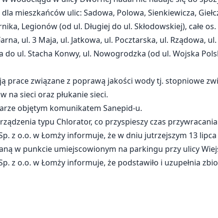
la mieszkańców ulic: Sadowa, Polowa, Sienkiewicza, Giełczy
ernika, Legionów (od ul. Długiej do ul. Skłodowskiej), całe 
arna, ul. 3 Maja, ul. Jatkowa, ul. Pocztarska, ul. Rządowa, ul
ka do ul. Stacha Konwy, ul. Nowogrodzka (od ul. Wojska Pols
ją prace związane z poprawą jakości wody tj. stopniowe zw
na sieci oraz płukanie sieci.
zarze objętym komunikatem Sanepid-u.
ądzenia typu Chlorator, co przyspieszy czas przywracania 
p. z o.o. w Łomży informuje, że w dniu jutrzejszym 13 lipca
 w punkcie umiejscowionym na parkingu przy ulicy Wiejs
p. z o.o. w Łomży informuje, że podstawiło i uzupełnia zbio