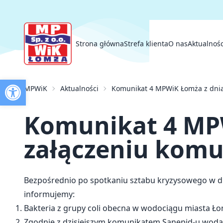
Strona główna
Strefa klienta
O nas
Aktualnośc
Otwórz pasek narzędzi
Strona główna
MPWiK
Aktualności
Komunikat 4 MPWiK Łomża z dnia 
Strefa klienta
O nas
Aktualności
Komunikat 4 MPW
Przetargi
Inwestycje
Kontakt
załączeniu komu
Bezpośrednio po spotkaniu sztabu kryzysowego w dn
informujemy:
Bakteria z grupy coli obecna w wodociągu miasta Ł
Zgodnie z dzisiejszym komunikatem Sanepid-u woda w