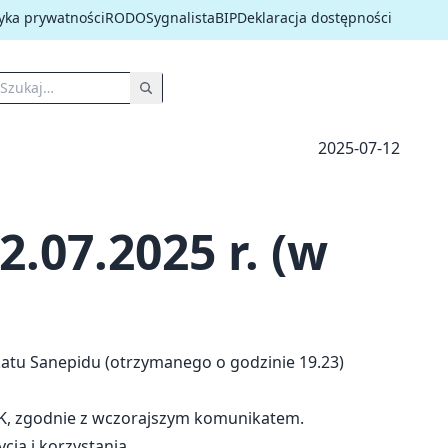
tyka prywatności
RODO
Sygnalista
BIP
Deklaracja dostępności
2025-07-12
.07.2025 r. (w
atu Sanepidu (otrzymanego o godzinie 19.23)
iK, zgodnie z wczorajszym komunikatem.
ia i korzystania.