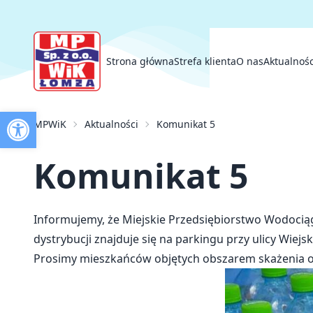
Strona główna
Strefa klienta
O nas
Aktualnośc
Otwórz pasek narzędzi
Strona główna
MPWiK
Aktualności
Komunikat 5
Strefa klienta
O nas
Aktualności
Komunikat 5
Przetargi
Inwestycje
Kontakt
Informujemy, że Miejskie Przedsiębiorstwo Wodociąg
dystrybucji znajduje się na parkingu przy ulicy Wie
Prosimy mieszkańców objętych obszarem skażenia o 