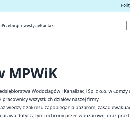
Poli
i
Przetargi
Inwestycje
Kontakt
 w MPWiK
edsiębiorstwa Wodociągów i Kanalizacji Sp. z o.o. w Łomży
 pracownicy wszystkich działów naszej firmy.
raz wiedzy z zakresu zapobiegania pożarom, zasad ewakuacj
ami prawa dotyczącymi ochrony przeciwpożarowej oraz prak