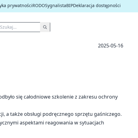
tyka prywatności
RODO
Sygnalista
BIP
Deklaracja dostępności
2025-05-16
 odbyło się całodniowe szkolenie z zakresu ochrony
i, a także obsługi podręcznego sprzętu gaśniczego.
tycznymi aspektami reagowania w sytuacjach