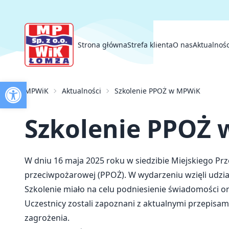
Strona główna
Strefa klienta
O nas
Aktualnośc
Otwórz pasek narzędzi
Strona główna
MPWiK
Aktualności
Szkolenie PPOŻ w MPWiK
Strefa klienta
O nas
Aktualności
Szkolenie PPOŻ
Przetargi
Inwestycje
Kontakt
W dniu 16 maja 2025 roku w siedzibie Miejskiego Prz
przeciwpożarowej (PPOŻ). W wydarzeniu wzięli udział
Szkolenie miało na celu podniesienie świadomości o
Uczestnicy zostali zapoznani z aktualnymi przepis
zagrożenia.