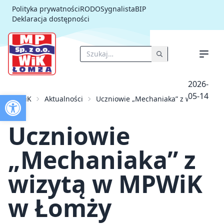
Polityka prywatności
RODO
Sygnalista
BIP
Deklaracja dostępności
2026-
Otwórz pasek narzędzi
05-14
MPWiK
Aktualności
Uczniowie „Mechaniaka” z wizytą w 
Strona główna
Strefa klienta
O nas
Uczniowie
Aktualności
Przetargi
„Mechaniaka” z
Inwestycje
Kontakt
wizytą w MPWiK
w Łomży