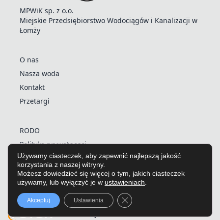
MPWiK sp. z o.o.
Miejskie Przedsiębiorstwo Wodociągów i Kanalizacji w
Łomży
O nas
Nasza woda
Kontakt
Przetargi
RODO
Polityka prywatnosci
Używamy ciasteczek, aby zapewnić najlepszą jakość
Polityka plików cookies
korzystania z naszej witryny.
Deklaracja dostępności
Możesz dowiedzieć się więcej o tym, jakich ciasteczek
używamy, lub wyłączyć je w
ustawieniach
.
Strona główna
Strefa klienta
O nas
Aktualności
Przetargi
Inwestycje
Kontakt
Zamknij panel powiadomień o
Akceptuj
Ustawienia
©2024 Fundacja Foton